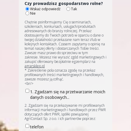
Czy prowadzisz gospodarstwo rolne?
Wskaż odpowiedź
Tak
Nie
Chętnie poinformujemy Cię o seminariach,
szkoleniach, konkursach, usługach/produktach
adresowanych do branży rolniczej. Przekaz
dostosujemy do Twoich potrzeb w oparciu o dane o
twojej działalności przekazane nam teraz i/lub w
kolejnych kontaktach. Czasem zapytamy o opinię na
temat naszej oferty i dostarczanych Tobie treści.
Zawsze masz prawo do sprzeciwu w tym
zakresie. Możesz nie wyrazić zgód marketingowych i
zakupić oferowany bezpłatnie egzemplarz na
agrarsklep.pl
* Zakreślenie pola oznacza zgodę na przekaz
profilowanych treści marketingowych i handlowych,
zawsze możesz ją cofnąć.
<br/>
1. Zgadzam się na przetwarzanie moich
danych osobowych...
2. Zgadzam się na przekazywanie mi profilowanych
informacji marketingowych i handlowych przez PWR
dotyczących ofert PWR, spółki powiązanej
AgriContact Sp. z o.o. i ich partnerów poprzez:
telefon