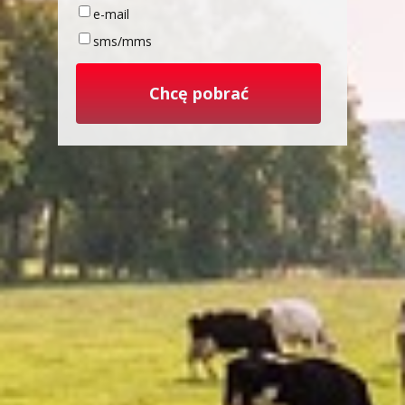
e-mail
sms/mms
Chcę pobrać